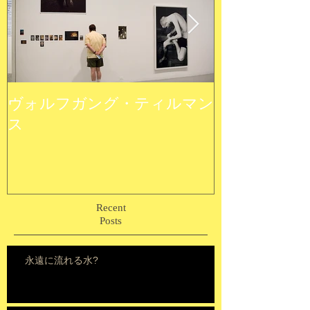
ヴォルフガング・ティルマン
ウルトラ植物
ス
Recent
Posts
永遠に流れる水?