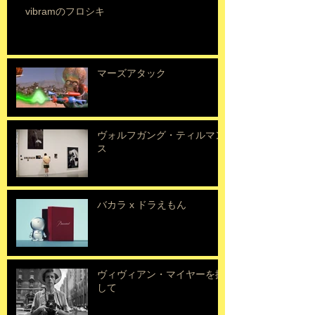
vibramのフロシキ
マーズアタック
ヴォルフガング・ティルマン
ス
バカラ x ドラえもん
ヴィヴィアン・マイヤーを探
して