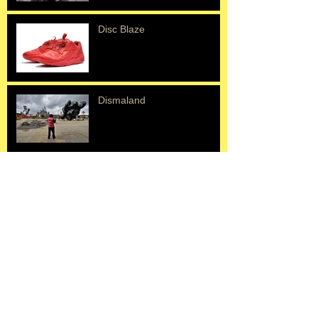
Disc Blaze
Dismaland
Erik Mongrain
ニキドサンファル
▶ BACK TO BLOG