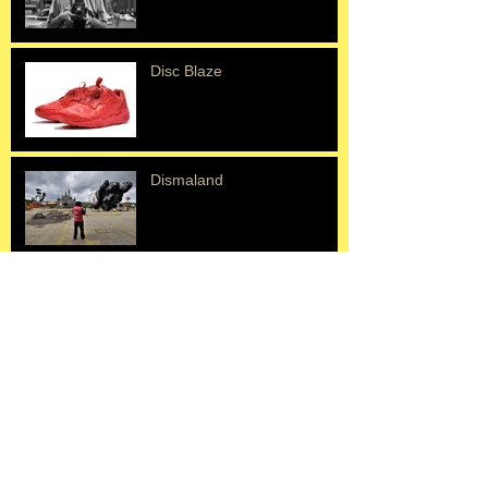
Disc Blaze
Dismaland
Erik Mongrain
ニキドサンファル
▶ BACK TO BLOG