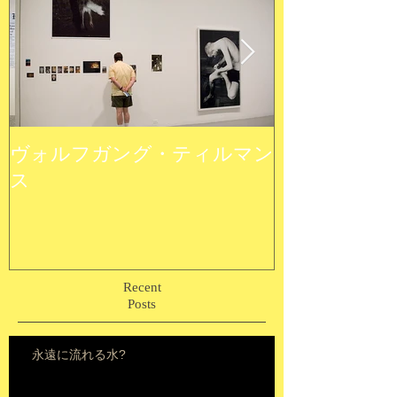
ヴォルフガング・ティルマン
ウルトラ植物
ス
Recent
Posts
永遠に流れる水?