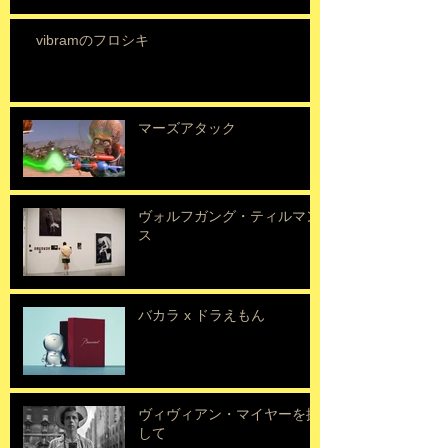
vibramのフロシキ
マーズアタック
ヴォルフガング・ティルマン
ス
バカラ x ドラえもん
ヴィヴィアン・マイヤーを探
して