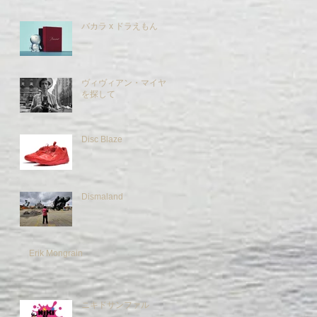
バカラ x ドラえもん
ヴィヴィアン・マイヤー
を探して
Disc Blaze
Dismaland
Erik Mongrain
ニキドサンファル