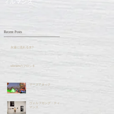
ィルマンス
Recent Posts
永遠に流れる水?
vibramのフロシキ
マーズアタック
ヴォルフガング・ティル
マンス