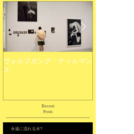
ヴォルフガング・ティルマン
ウルトラ植物
ス
Recent
Posts
永遠に流れる水?