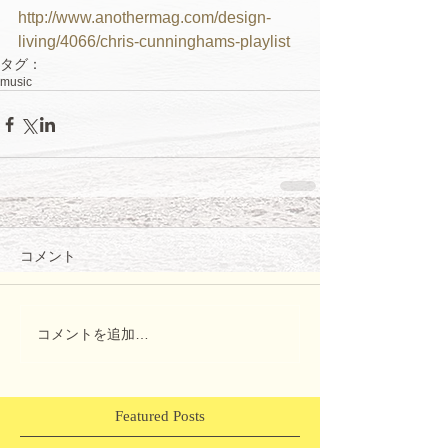
http://www.anothermag.com/design-
living/4066/chris-cunninghams-playlist
タグ：
music
コメント
コメントを追加…
Featured Posts