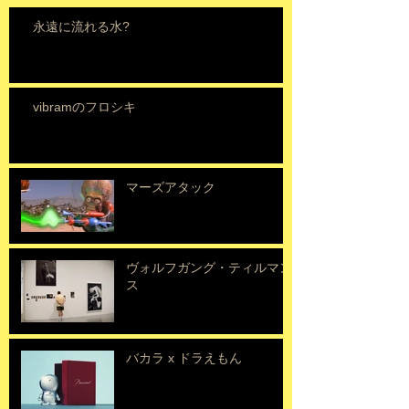
永遠に流れる水?
vibramのフロシキ
マーズアタック
ヴォルフガング・ティルマン
ス
バカラ x ドラえもん