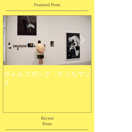
Featured Posts
ヴォルフガング・ティルマン
ウルトラ植物
ス
Recent
Posts