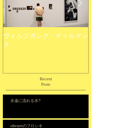
ヴォルフガング・ティルマン
ウルトラ植物
ス
Recent
Posts
永遠に流れる水?
vibramのフロシキ