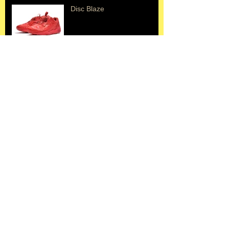
Disc Blaze
Dismaland
Erik Mongrain
ニキドサンファル
▶ BACK TO BLOG