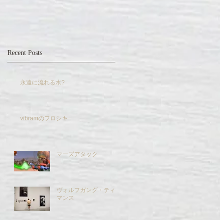
Recent Posts
永遠に流れる水?
vibramのフロシキ
マーズアタック
ヴォルフガング・ティル
マンス