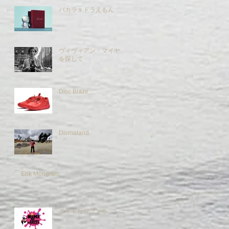
バカラ x ドラえもん
ヴィヴィアン・マイヤー
を探して
Disc Blaze
Dismaland
Erik Mongrain
ニキドサンファル