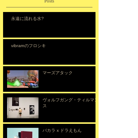
Posts
永遠に流れる水?
vibramのフロシキ
マーズアタック
ヴォルフガング・ティルマン
ス
バカラ x ドラえもん